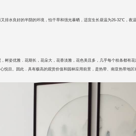
水良好的半阴的环境，怕干旱和强光暴晒，适宜生长昼温为26-32℃，夜温为
树姿优雅．花期长，花朵大，花香淡雅，花色美且多，几乎每个枝条都有花序
赏心悦目。因此．具有极高的观赏价值和园林应用前景，是热带、南亚热带地区