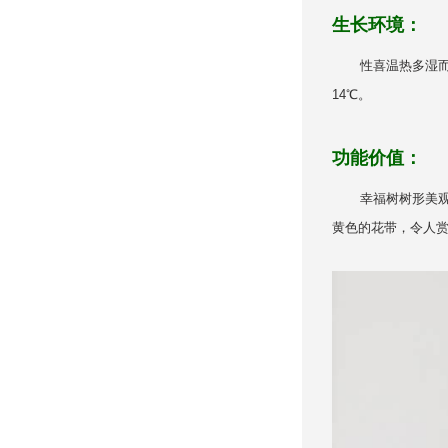
生长环境：
性喜温热多湿而又排
14℃。
功能价值：
幸福树树形美观，
黄色的花带，令人