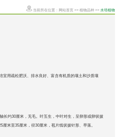
当前所在位置：
网站首页
>>
植物品种
>>
水培植物
宜用疏松肥沃、排水良好、富含有机质的壤土和沙质壤
轴长约30厘米，无毛。叶互生，中叶对生，呈卵形或卵状披
5厘米至35厘米，径30厘米，苞片线状披针形、早落。