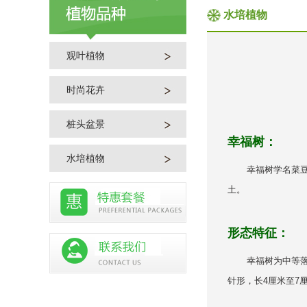
水培植物
观叶植物
时尚花卉
桩头盆景
幸福树：
水培植物
幸福树学名菜豆树
土。
形态特征：
幸福树为中等落叶乔
针形，长4厘米至7