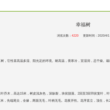
幸福树
浏览次数：
4220
更新时间：2020/4/1
，它性喜高温多湿、阳光足的环境。耐高温，畏寒冷，宜湿润，忌干燥。栽培
木，高达15米，树皮浅灰色，深纵裂，块状脱落。2回至3回羽状复叶，叶
厘米，先端尾尖，全缘，两面无毛，叶柄无毛。花夜开性。花序直立，顶生，长2