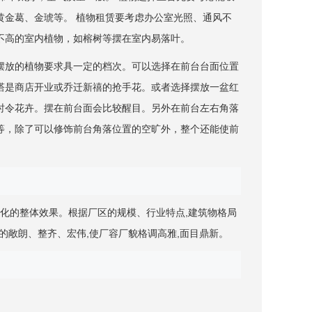
黄金葛、金琥等。 植物租赁要考虑办公室光照、通风不
不高的室内植物，如榕树等摆在室内易落叶。
摆放的植物要求具一定的档次。可以选择在前台台面位置
塔是商店开业或乔迁新禧的抢手花。或者选择摆放一盆红
时令花卉。摆在前台面会比较醒目。另外在前台左右角落
等，除了可以修饰前台角落位置的空旷外，整个还能使前
化的整体效果。根据厂区的规模、行业特点,建筑物格局
区的敞朗、整齐、宏伟,使厂容厂貌格调高雅,面目鼎新。