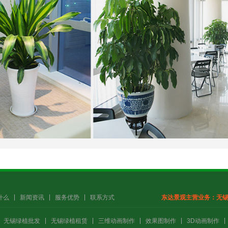
什么
新闻资讯
服务优势
联系方式
东达景观主营业务：
无
无锡绿植批发
无锡绿植租赁
三维动画制作
效果图制作
3D动画制作