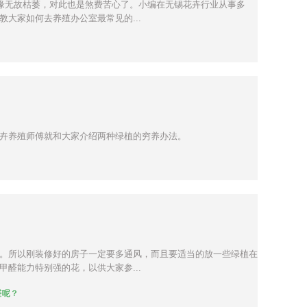
无缘无故枯萎，对此也是煞费苦心了。小编在无锡花卉行业从事多
大家如何去养殖办公室最常见的...
？
卉养殖师傅就和大家介绍两种绿植的穷养办法。
。所以刚装修好的房子一定要多通风，而且要适当的放一些绿植在
醛能力特别强的花，以供大家参...
醛呢？