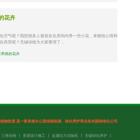
的花卉
化空气呢？我想很多人都喜欢在房间内养一些小花，来愉悦心情和
房里呢？无锡绿植为大家整理了...
里养殖的花卉
锡植物租赁
,
是一家承接办公室绿植租摆、绿化养护
等业务的园林绿化公司
三维动画
景观设计施工
金属拉力试验机
无锡绿化养护