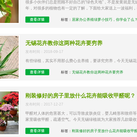
很多小伙伴们总是照顾不好自己的“绿色天地”，不是发黄就是
年，对很多的植物也有一定的了解，下面给大家送上一波福利，教
标签：
居家办公养殖绿萝小技巧，你学会了么
无锡花卉教你这两种花卉要穷养
发布时间：2018-09-17
有些绿植，其实不用那么费心去养殖，要讲究穷养，今天无锡花
标签：
无锡花卉教你这两种花卉要穷养
刚装修好的房子里放什么花卉能吸收甲醛呢？
发布时间：2017-12-27
甲醛对人体的危害甚大，可以导致皮肤炎症，婴儿畸形和致癌等
家里吸收甲醛，疏通空气。今天无锡绿植就为大家推荐几款吸收甲
标签：
刚装修好的房子里放什么花卉能吸收甲