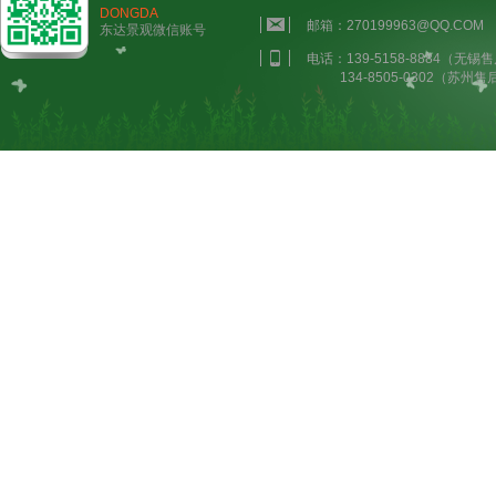
DONGDA
邮箱：270199963@QQ.COM
东达景观微信账号
电话：139-5158-8884（无锡售
134-8505-0302（苏州售后）