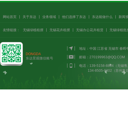
网站首页
关于东达
业务领域
他们选择了东达
东达能做什么
新闻
友情链接：
无锡绿植租摆
无锡花卉租摆
无锡办公花卉租赁
无锡绿植批
地址：中国 江苏省 无锡市 春
DONGDA
邮箱：270199963@QQ.COM
东达景观微信账号
电话：139-5158-8884（无锡售
134-8505-0302（苏州售后）