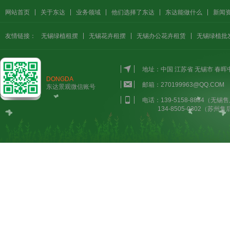
网站首页
关于东达
业务领域
他们选择了东达
东达能做什么
新闻
友情链接：
无锡绿植租摆
无锡花卉租摆
无锡办公花卉租赁
无锡绿植批
地址：中国 江苏省 无锡市 春
DONGDA
邮箱：270199963@QQ.COM
东达景观微信账号
电话：139-5158-8884（无锡售
134-8505-0302（苏州售后）