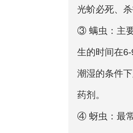
光蚧必死、杀
③ 螨虫：主
生的时间在6
潮湿的条件下
药剂。
④ 蚜虫：最