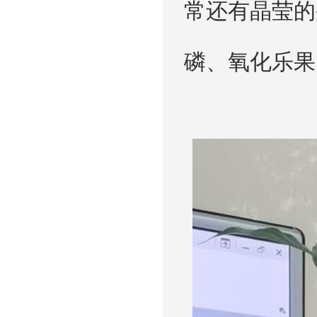
常还有晶莹的
磷、氧化乐果