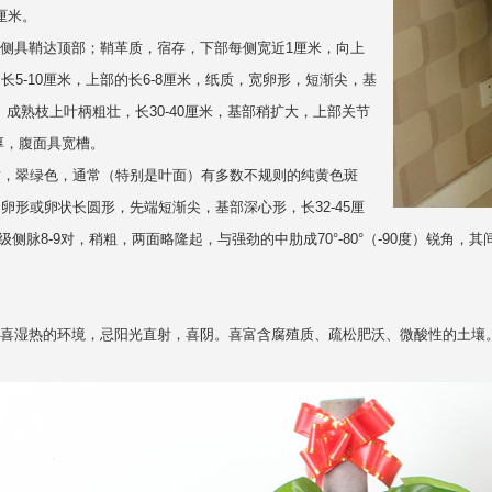
0厘米。
，两侧具鞘达顶部；鞘革质，宿存，下部每侧宽近1厘米，向上
长5-10厘米，上部的长6-8厘米，纸质，宽卵形，短渐尖，基
米。成熟枝上叶柄粗壮，长30-40厘米，基部稍扩大，上部关节
肥厚，腹面具宽槽。
质，翠绿色，通常（特别是叶面）有多数不规则的纯黄色斑
卵形或卵状长圆形，先端短渐尖，基部深心形，长32-45厘
，I级侧脉8-9对，稍粗，两面略隆起，与强劲的中肋成70°-80°（-90度）锐角，
喜湿热的环境，忌阳光直射，喜阴。喜富含腐殖质、疏松肥沃、微酸性的土壤。