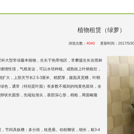
植物租赁（绿萝）
浏览次数：
4040
更新时间：2017/5/3
科大型常绿藤本植物，生长于热带地区，常攀援生长在雨林
其缠绕性强，气根发达，可以水培种植。成熟枝上叶柄粗壮，
部稍扩大，上部关节长2.5-3厘米、稍肥厚，腹面具宽槽，叶鞘
翠绿色，通常（特别是叶面）有多数不规则的纯黄色斑块，全
或卵状长圆形，先端短渐尖，基部深心形，稍粗，两面略隆
节间具纵槽；多分枝，枝悬垂。幼枝鞭状，细长，粗3-4