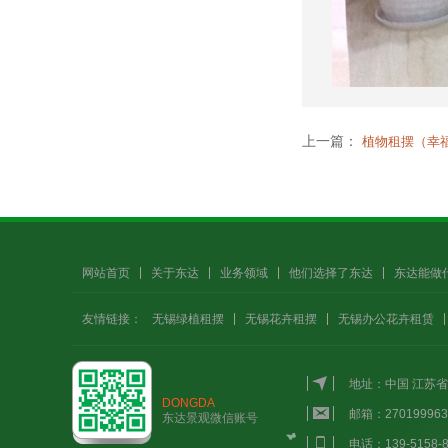
上一篇：
植物租摆（幸
网站首页
关于东达
业务领域
他们选择了东达
东达能做
友情链接：
无锡绿植租摆
无锡花卉租摆
无锡办公花卉租赁
地址：中国 江苏省
DONGDA
邮箱：27019996
东达景观微信账号
电话：139-5158