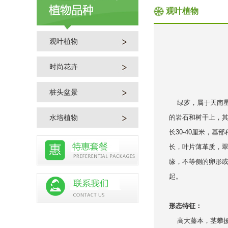
观叶植物
观叶植物
时尚花卉
桩头盆景
绿萝，属于天南星
水培植物
的岩石和树干上，
长30-40厘米，基
长，叶片薄革质，
缘，不等侧的卵形
起。
形态特征：
高大藤本，茎攀援，