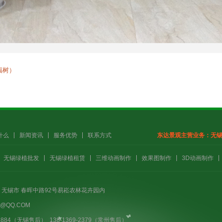
福树）
什么
新闻资讯
服务优势
联系方式
东达景观主营业务：
无
无锡绿植批发
无锡绿植租赁
三维动画制作
效果图制作
3D动画制作
 无锡市 春晖中路92号易崧农林花卉园内
3@QQ.COM
-8884（无锡售后） 138-1369-2379（常州售后）