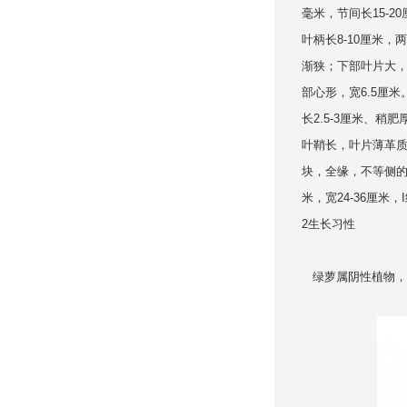
毫米，节间长15-2
叶柄长8-10厘米
渐狭；下部叶片大，
部心形，宽6.5厘
长2.5-3厘米、稍
叶鞘长，叶片薄革
块，全缘，不等侧的
米，宽24-36厘米
2生长习性
绿萝属阴性植物，