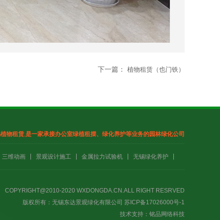
下一篇：
植物租赁（也门铁）
锡植物租赁
,
是一家承接办公室绿植租摆、绿化养护
等业务的园林绿化公司
三维动画
景观设计施工
金属拉力试验机
无锡绿化养护
COPYRIGHT@2010-2020
WXDONGDA.CN
.ALL RIGHT RESRVED
版权所有：无锡东达景观绿化有限公司
苏ICP备17026000号-1
技术支持：
铭品网络科技