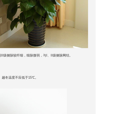
其间II级侧脉较纤细，细脉微弱，与I、II级侧脉网结。
越冬温度不应低于15℃。